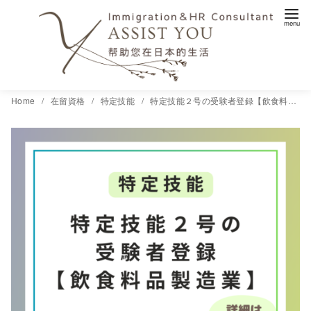
コ
Home
在留資格
特定技能
特定技能２号の受験者登録【飲食料品製造業】
ン
テ
ン
ツ
へ
移
動