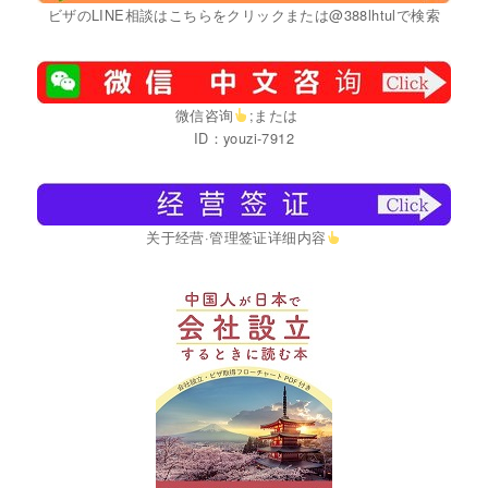
ビザのLINE相談はこちらをクリックまたは@388lhtulで検索
微信咨询
;または
ID：youzi-7912
关于经营·管理签证详细内容