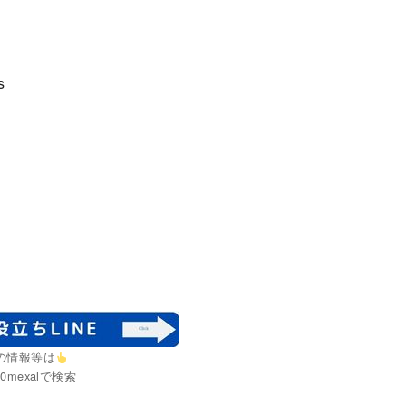
s
の情報等は
0mexalで検索