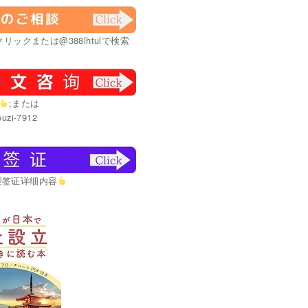
リックまたは@388lhtulで検索
;または
uzi-7912
理签证详细内容