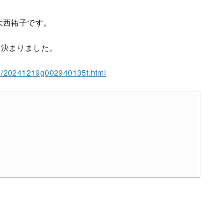
大西祐子です。
に決まりました。
4/20241219g002940135f.html