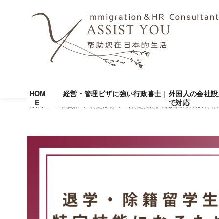
HOM
経営・管理ビザに強い行政書士｜外国人の会社設
E
で対応
コ
Home
在留資格
特定技能
【特定技能】自動車運送業の特有
ン
テ
ン
ツ
へ
移
動