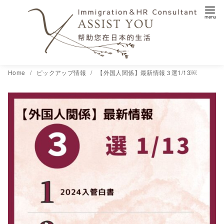
コ
Home
ピックアップ情報
【外国人関係】最新情報３選1/13￼
ン
テ
ン
ツ
へ
移
動