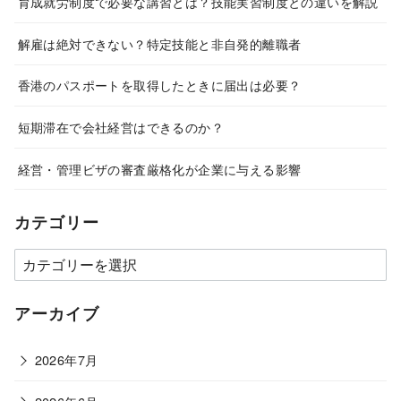
育成就労制度で必要な講習とは？技能実習制度との違いを解説
解雇は絶対できない？特定技能と非自発的離職者
香港のパスポートを取得したときに届出は必要？
短期滞在で会社経営はできるのか？
経営・管理ビザの審査厳格化が企業に与える影響
カテゴリー
カ
テ
ゴ
アーカイブ
リ
ー
2026年7月