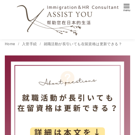
コ
Home
入管手続
就職活動が長引いても在留資格は更新できる？
ン
テ
ン
ツ
へ
移
動