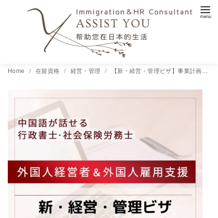
コ
Home
在留資格
経営・管理
【新・経営・管理ビザ】事業計画書の「信ぴょう性」は誰が担保するのか？
ン
テ
ン
ツ
へ
移
動