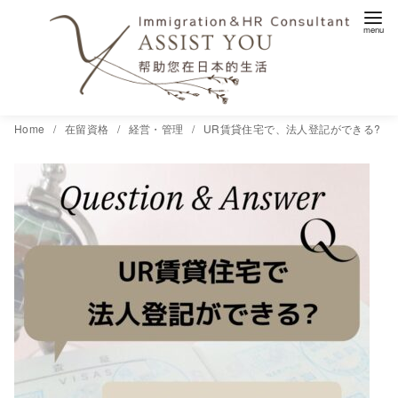
コ
Home
在留資格
経営・管理
UR賃貸住宅で、法人登記ができる?
ン
テ
ン
ツ
へ
移
動