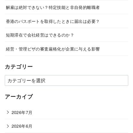
解雇は絶対できない？特定技能と非自発的離職者
香港のパスポートを取得したときに届出は必要？
短期滞在で会社経営はできるのか？
経営・管理ビザの審査厳格化が企業に与える影響
カテゴリー
カ
テ
ゴ
アーカイブ
リ
ー
2026年7月
2026年6月