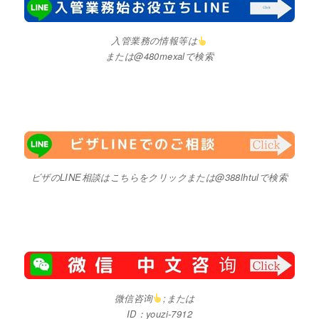
入管業務の情報等は
または@480mexalで検索
ビザのLINE相談はこちらをクリックまたは@388lhtulで検索
微信咨询
;または
ID：youzi-7912