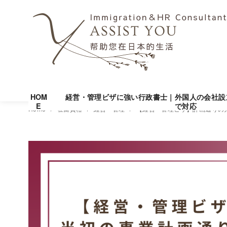
HOM
経営・管理ビザに強い行政書士｜外国人の会社設
E
で対応
コ
Home
在留資格
経営・管理
【経営・管理ビザ】計画通りの
ン
テ
ン
ツ
へ
移
動