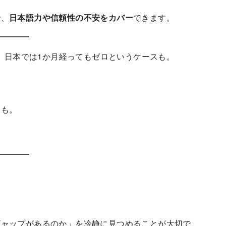
で、
日本語力や信頼性の不安をカバー
できます。
に、日本では1か月経ってもゼロというケースも。
。
とも。
ギャップがあるのか」を冷静に見つめることが大切で