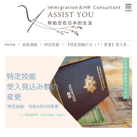
コ
Home
在留資格
特定技能
【特定技能の大（？）変更】受入見込み数の変更
ン
テ
ン
ツ
へ
移
動