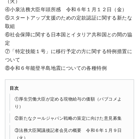
（火）
④小泉法務大臣年頭所感 令和６年１月１２日（金）
⑤スタートアップ支援のための定款認証に関する新たな
取組
⑥社会保障に関する日本国とイタリア共和国との間の協
定
⑦「特定技能１号」に移行予定の方に関する特例措置に
ついて
⑧令和６年能登半島地震についての各種特例
目次
①厚生労働大臣が定める現物給与の価額（パブコメよ
り）
②新たなクールジャパン戦略の策定に向けた意見募集
③法務大臣閣議後記者会見の概要 令和６年１月９日
（火）