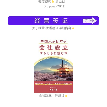
微信咨询
;または
ID：youzi-7912
关于经营·管理签证详细内容
会社設立 詳細は