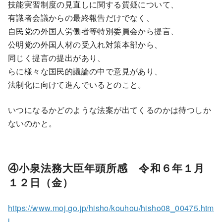
技能実習制度の見直しに関する質疑について、
有識者会議からの最終報告だけでなく、
自民党の外国人労働者等特別委員会から提言、
公明党の外国人材の受入れ対策本部から、
同じく提言の提出があり、
らに様々な国民的議論の中で意見があり、
法制化に向けて進んでいるとのこと。
いつになるかどのような法案が出てくるのかは待つしか
ないのかと。
④小泉法務大臣年頭所感 令和６年１月
１２日（金）
https://www.moj.go.jp/hisho/kouhou/hisho08_00475.htm
l