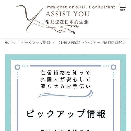
コ
Home
ピックアップ情報
【外国人関係】ピックアップ最新情報20240115
ン
テ
ン
ツ
へ
移
動