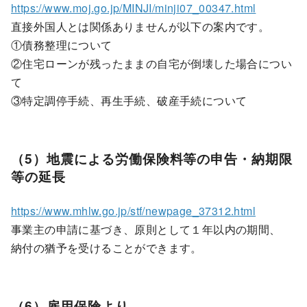
https://www.moj.go.jp/MINJI/minji07_00347.html
直接外国人とは関係ありませんが以下の案内です。
①債務整理について
②住宅ローンが残ったままの自宅が倒壊した場合につい
て
③特定調停手続、再生手続、破産手続について
（5）地震による労働保険料等の申告・納期限
等の延長
https://www.mhlw.go.jp/stf/newpage_37312.html
事業主の申請に基づき、原則として１年以内の期間、
納付の猶予を受けることができます。
（6）雇用保険より