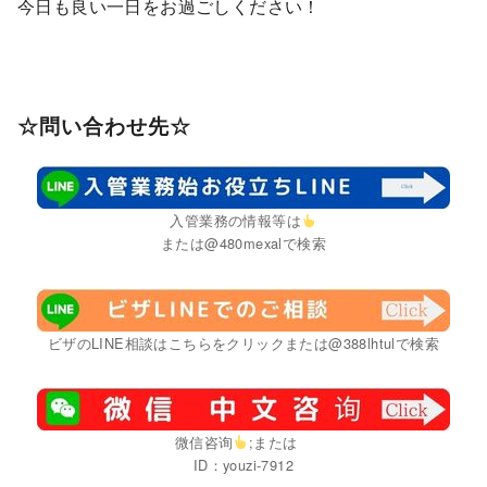
今日も良い一日をお過ごしください！
☆問い合わせ先☆
入管業務の情報等は
または@480mexalで検索
ビザのLINE相談はこちらをクリックまたは@388lhtulで検索
微信咨询
;または
ID：youzi-7912