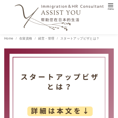
コ
Home
在留資格
経営・管理
スタートアップビザとは？
ン
テ
ン
ツ
へ
移
動