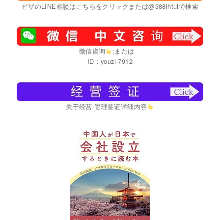
ビザのLINE相談はこちらをクリックまたは@388lhtulで検索
微信咨询
;または
ID：youzi-7912
关于经营·管理签证详细内容