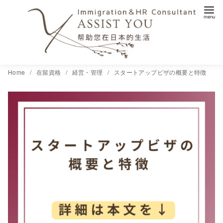
コ
Home
在留資格
経営・管理
スタートアップビザの概要と特徴
ン
テ
ン
ツ
へ
移
動