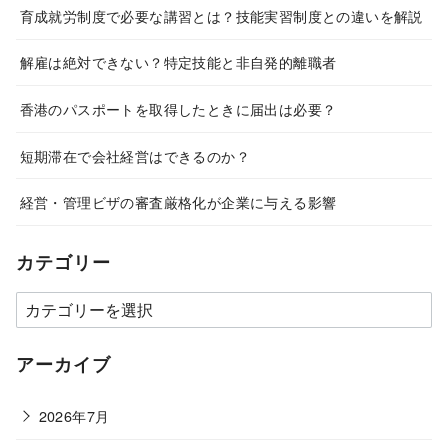
育成就労制度で必要な講習とは？技能実習制度との違いを解説
解雇は絶対できない？特定技能と非自発的離職者
香港のパスポートを取得したときに届出は必要？
短期滞在で会社経営はできるのか？
経営・管理ビザの審査厳格化が企業に与える影響
カテゴリー
カ
テ
ゴ
アーカイブ
リ
ー
2026年7月