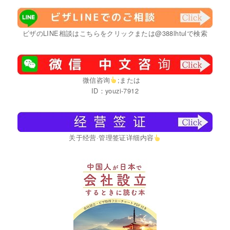
ビザのLINE相談はこちらをクリックまたは@388lhtulで検索
微信咨询
;または
ID：youzi-7912
关于经营·管理签证详细内容