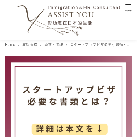
コ
Home
在留資格
経営・管理
スタートアップビザ必要な書類とは？
ン
テ
ン
ツ
へ
移
動