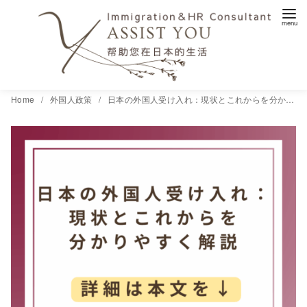
コ
Home
外国人政策
日本の外国人受け入れ：現状とこれからを分かりやすく解説<gwmw style="display:none;"></gwmw><gwmw style="display:none;"></gwmw>
ン
テ
ン
ツ
へ
移
動