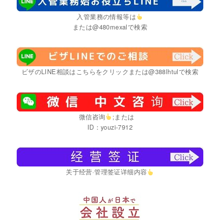
入管業務の情報等は
または@480mexalで検索
ビザのLINE相談はこちらをクリックまたは@388lhtulで検索
微信咨询
;または
ID：youzi-7912
关于经营·管理签证详细内容