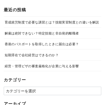
最近の投稿
育成就労制度で必要な講習とは？技能実習制度との違いを解説
解雇は絶対できない？特定技能と非自発的離職者
香港のパスポートを取得したときに届出は必要？
短期滞在で会社経営はできるのか？
経営・管理ビザの審査厳格化が企業に与える影響
カテゴリー
カ
テ
ゴ
アーカイブ