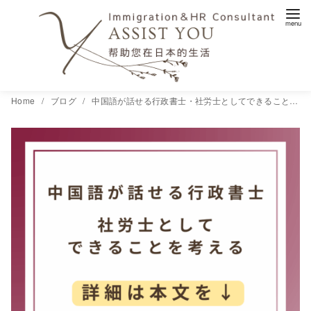
コ
Home
ブログ
中国語が話せる行政書士・社労士としてできることを考える
ン
テ
ン
ツ
へ
移
動