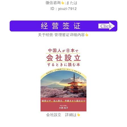
微信咨询
;または
ID：youzi-7912
关于经营·管理签证详细内容
会社設立 詳細は