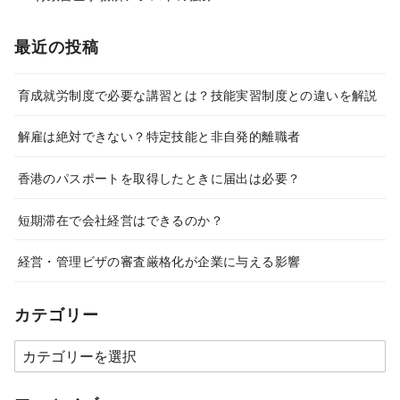
最近の投稿
育成就労制度で必要な講習とは？技能実習制度との違いを解説
解雇は絶対できない？特定技能と非自発的離職者
香港のパスポートを取得したときに届出は必要？
短期滞在で会社経営はできるのか？
経営・管理ビザの審査厳格化が企業に与える影響
カテゴリー
カ
テ
ゴ