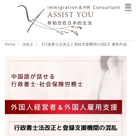
コ
Home
法改正
【行政書士法改正と登録支援機関の混乱】書類作成は誰の業務か？現場から感じる危機感と可能性
ン
テ
ン
ツ
へ
移
動