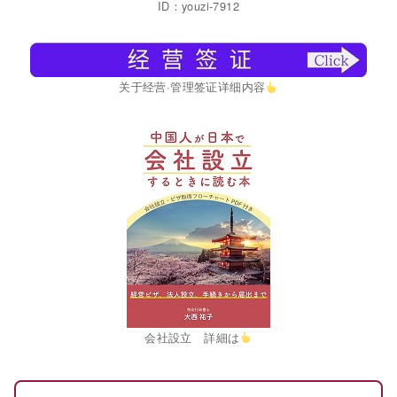
ID：youzi-7912
关于经营·管理签证详细内容
会社設立 詳細は