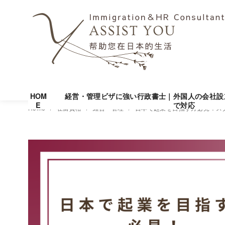
HOM
経営・管理ビザに強い行政書士｜外国人の会社設
E
で対応
コ
Home
在留資格
経営・管理
日本で起業を目指す方必見！ス
ン
テ
ン
ツ
へ
移
動