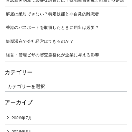
解雇は絶対できない？特定技能と非自発的離職者
香港のパスポートを取得したときに届出は必要？
短期滞在で会社経営はできるのか？
経営・管理ビザの審査厳格化が企業に与える影響
カテゴリー
カ
テ
ゴ
アーカイブ
リ
ー
2026年7月
2026年6月