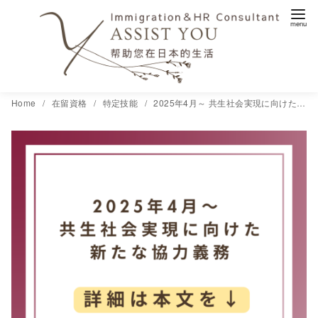
コ
Home
在留資格
特定技能
2025年4月～ 共生社会実現に向けた新たな協力義務
ン
テ
ン
ツ
へ
移
動