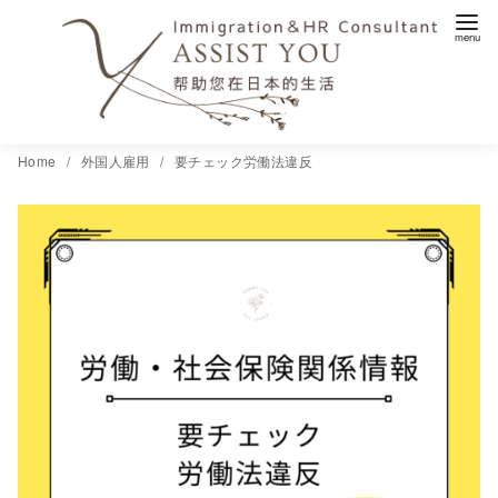
コ
Home
外国人雇用
要チェック労働法違反
ン
テ
ン
ツ
へ
移
動