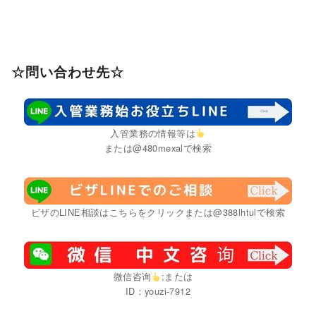
☆問い合わせ先☆
入管業務の情報等は
または@480mexalで検索
ビザのLINE相談はこちらをクリックまたは@388lhtulで検索
微信咨询
;または
ID：youzi-7912