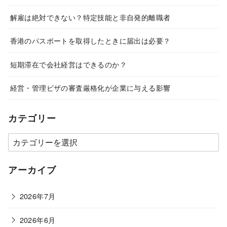
解雇は絶対できない？特定技能と非自発的離職者
香港のパスポートを取得したときに届出は必要？
短期滞在で会社経営はできるのか？
経営・管理ビザの審査厳格化が企業に与える影響
カテゴリー
カ
テ
ゴ
アーカイブ
リ
ー
2026年7月
2026年6月