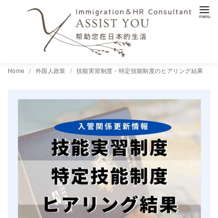
コ
Home
外国人政策
技能実習制度・特定技能制度のヒアリング結果
ン
テ
ン
ツ
へ
移
動